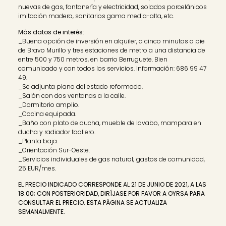
nuevas de gas, fontanería y electricidad, solados porcelánicos
imitación madera, sanitarios gama media-alta, etc.
Más datos de interés:
_Buena opción de inversión en alquiler, a cinco minutos a pie
de Bravo Murillo y tres estaciones de metro a una distancia de
entre 500 y 750 metros, en barrio Berruguete. Bien
comunicado y con todos los servicios. Información: 686 99 47
49.
_Se adjunta plano del estado reformado.
_Salón con dos ventanas a la calle.
_Dormitorio amplio.
_Cocina equipada.
_Baño con plato de ducha, mueble de lavabo, mampara en
ducha y radiador toallero.
_Planta baja.
_Orientación Sur-Oeste.
_Servicios individuales de gas natural; gastos de comunidad,
25 EUR/mes.
EL PRECIO INDICADO CORRESPONDE AL 21 DE JUNIO DE 2021, A LAS
18.00; CON POSTERIORIDAD, DIRÍJASE POR FAVOR A OYRSA PARA
CONSULTAR EL PRECIO. ESTA PÁGINA SE ACTUALIZA
SEMANALMENTE.