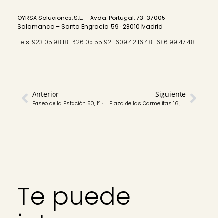
OYRSA Soluciones, S.L. – Avda. Portugal, 73 · 37005
Salamanca – Santa Engracia, 59 · 28010 Madrid
Tels. 923 05 98 18 · 626 05 55 92 · 609 42 16 48 · 686 99 47 48
Anterior
Siguiente
Paseo de la Estación 50, 1º · Salamanca · Piso de 50 m2 útiles · Con 2 habitaciones y 1 baño · Precio: 123.000 euros
Plaza de las Carmelitas 16, 2º A · Salamanca · Piso de 90 m2 útiles · Con 3 habitaciones y 2 baños · Precio: 286.999 euros
Te puede