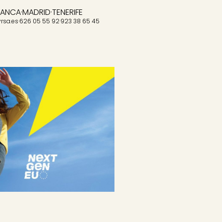
MANCA
·
MADRID
·
TENERIFE
rsa.es
·
626 05 55 92
·
923 38 65 45