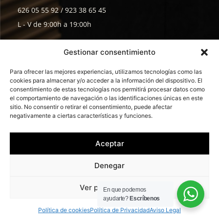
626 05 55 92 / 923 38 65 45
L - V de 9:00h a 19:00h
Envíanos tu Currículum
Gestionar consentimiento
Para ofrecer las mejores experiencias, utilizamos tecnologías como las
cookies para almacenar y/o acceder a la información del dispositivo. El
consentimiento de estas tecnologías nos permitirá procesar datos como
el comportamiento de navegación o las identificaciones únicas en este
sitio. No consentir o retirar el consentimiento, puede afectar
negativamente a ciertas características y funciones.
©2026 OYRSA · Todos los
Política de Privacidad
·
derechos reservados ·
Aceptar
Aviso Legal
·
Política de cookies
Diseñado por
Cinco.
Denegar
Ver preferencias
En que podemos
ayudarte?
Escríbenos
Política de cookies
Política de Privacidad
Aviso Legal