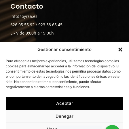
Contacto
info@oyrsa.es
626 05 55 92 / 923 38 65 45
L - V de 9:00h a 19:00h
Envíanos tu Currículum
Gestionar consentimiento
Para ofrecer las mejores experiencias, utilizamos tecnologías como las
cookies para almacenar y/o acceder a la información del dispositivo. El
consentimiento de estas tecnologías nos permitirá procesar datos como
el comportamiento de navegación o las identificaciones únicas en este
sitio. No consentir o retirar el consentimiento, puede afectar
negativamente a ciertas características y funciones.
©2026 OYRSA · Todos los
Política de Privacidad
·
derechos reservados ·
Aceptar
Aviso Legal
·
Política de cookies
Diseñado por
Cinco.
Denegar